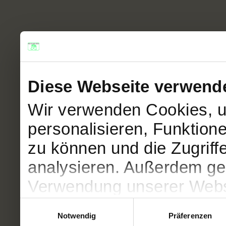
Diese Webseite verwend
Wir verwenden Cookies, u
personalisieren, Funktion
zu können und die Zugriff
analysieren. Außerdem geb
Verwendung unserer Websi
soziale Medien, Werbung 
Einwilligungsauswahl
Notwendig
Präferenzen
Partner führen diese Info